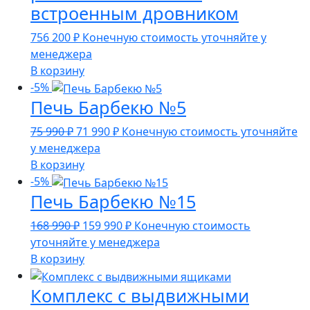
встроенным дровником
756 200
₽
Конечную стоимость уточняйте у
менеджера
В корзину
-5%
Печь Барбекю №5
Первоначальная
Текущая
75 990
₽
71 990
₽
Конечную стоимость уточняйте
цена
цена:
у менеджера
составляла
71
В корзину
75
990 ₽.
-5%
Печь Барбекю №15
990 ₽.
Первоначальная
Текущая
168 990
₽
159 990
₽
Конечную стоимость
цена
цена:
уточняйте у менеджера
составляла
159
В корзину
168
990 ₽.
Комплекс с выдвижными
990 ₽.