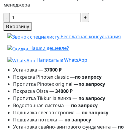
менеджера
Количество
товара
В корзину
Беседка
Бесплатная консультация
Гостевой
уют
Нашли дешевле?
3×3
Написать в WhatsApp
Установка —
37000 ₽
Покраска Pinotex classic —
по запросу
Пропитка Pinotex original —
по запросу
Покраска Olsta —
34000 ₽
Пропитка Tikkurila винха —
по запросу
Водосточная система —
по запросу
Подшивка свесов стропил —
по запросу
Подшивка потолка —
по запросу
Установка свайно-винтового фундамента —
по