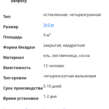
запросу
остекленная, четырехгранная
Тип
3×3 м
Размер
9 м²
Площадь
закрытая, квадратная
Форма беседки
ель, лиственница, сосна
Материал
12 человек
Вместимость
четырехскатная вальмовая
Тип кровли
5-10 дней
Срок производства
1-2 дня
Время установки