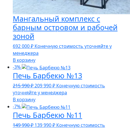
Мангальный комплекс с
барным островом и рабочей
зоной
692 000
₽
Конечную стоимость уточняйте у
менеджера
В корзину
-3%
Печь Барбекю №13
Первоначальная
Текущая
215 990
₽
209 990
₽
Конечную стоимость
цена
цена:
уточняйте у менеджера
составляла
209
В корзину
215
990 ₽.
-7%
Печь Барбекю №11
990 ₽.
Первоначальная
Текущая
149 990
₽
139 990
₽
Конечную стоимость