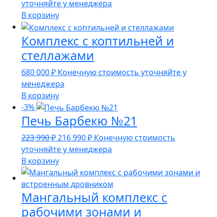
цена
цена:
уточняйте у менеджера
составляла
139
В корзину
149
990 ₽.
Комплекс с коптильней и
990 ₽.
стеллажами
680 000
₽
Конечную стоимость уточняйте у
менеджера
В корзину
-3%
Печь Барбекю №21
Первоначальная
Текущая
223 990
₽
216 990
₽
Конечную стоимость
цена
цена:
уточняйте у менеджера
составляла
216
В корзину
223
990 ₽.
990 ₽.
Мангальный комплекс с
рабочими зонами и