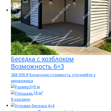
Беседка с хозблоком
Возможность 6×3
388 000
₽
Конечную стоимость уточняйте у
менеджера
3×6 м
18 м²
В корзину