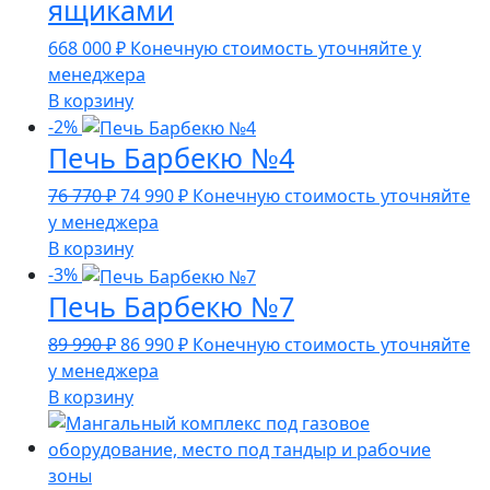
ящиками
668 000
₽
Конечную стоимость уточняйте у
менеджера
В корзину
-2%
Печь Барбекю №4
Первоначальная
Текущая
76 770
₽
74 990
₽
Конечную стоимость уточняйте
цена
цена:
у менеджера
составляла
74
В корзину
76
990 ₽.
-3%
Печь Барбекю №7
770 ₽.
Первоначальная
Текущая
89 990
₽
86 990
₽
Конечную стоимость уточняйте
цена
цена:
у менеджера
составляла
86
В корзину
89
990 ₽.
990 ₽.