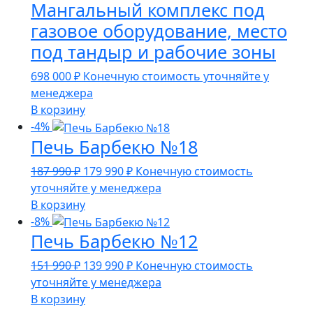
Мангальный комплекс под
газовое оборудование, место
под тандыр и рабочие зоны
698 000
₽
Конечную стоимость уточняйте у
менеджера
В корзину
-4%
Печь Барбекю №18
Первоначальная
Текущая
187 990
₽
179 990
₽
Конечную стоимость
цена
цена:
уточняйте у менеджера
составляла
179
В корзину
187
990 ₽.
-8%
Печь Барбекю №12
990 ₽.
Первоначальная
Текущая
151 990
₽
139 990
₽
Конечную стоимость
цена
цена:
уточняйте у менеджера
составляла
139
В корзину