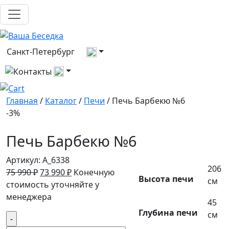
Выберите город
Санкт-Петербург
Все контакты
Главная
/
Каталог
/
Печи
/ Печь Барбекю №6
-3%
Печь Барбекю №6
Артикул:
A_6338
206
Первоначальная
Текущая
75 990
₽
73 990
₽
Конечную
Высота печи
см
цена
цена:
стоимость уточняйте у
составляла
73
менеджера
45
75
990 ₽.
Глубина печи
см
Количество
990 ₽.
товара