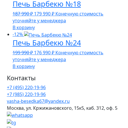
Печь Барбекю №18
990 ₽.
Первоначальная
Текущая
187 990
₽
179 990
₽
Конечную стоимость
цена
цена:
уточняйте у менеджера
составляла
179
В корзину
187
990 ₽.
-12%
Печь Барбекю №24
990 ₽.
Первоначальная
Текущая
199 990
₽
176 990
₽
Конечную стоимость
цена
цена:
уточняйте у менеджера
составляла
176
В корзину
199
990 ₽.
Контакты
990 ₽.
+7 (495) 220-19-96
+7 (985) 220-19-96
vasha-besedka67@yandex.ru
Москва, ул. Кржижановского, 15к5, каб. 312, оф. 5