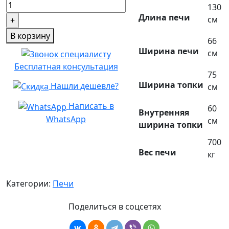
130
Печь
Длина печи
см
Барбекю
В корзину
№6
66
Ширина печи
см
Бесплатная консультация
75
Ширина топки
Нашли дешевле?
см
Написать в
60
Внутренняя
WhatsApp
см
ширина топки
700
Вес печи
кг
Категории:
Печи
Поделиться в соцсетях