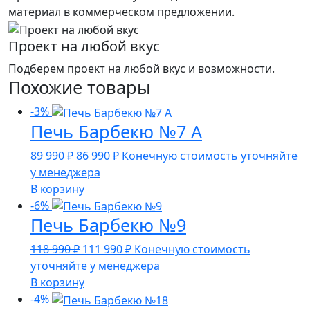
материал в коммерческом предложении.
Проект на любой вкус
Подберем проект на любой вкус и возможности.
Похожие товары
-3%
Печь Барбекю №7 А
Первоначальная
Текущая
89 990
₽
86 990
₽
Конечную стоимость уточняйте
цена
цена:
у менеджера
составляла
86
В корзину
89
990 ₽.
-6%
Печь Барбекю №9
990 ₽.
Первоначальная
Текущая
118 990
₽
111 990
₽
Конечную стоимость
цена
цена:
уточняйте у менеджера
составляла
111
В корзину
118
990 ₽.
-4%