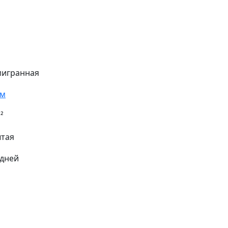
мигранная
3м
²
ытая
 дней